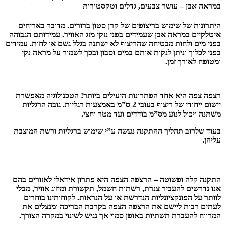
במראה אבן – עושר צבעים, גדלים וטקסטורות
היתרונות של שימוש בריצופים של קרן סטון ברורים. מדובר באריחים
איטלקיים במראה אבן שעמידים בפני נזקי מזג האוויר. עמידותם הגבוהה
בפני מים ולחות מבטיחה שהריצוף לא ישתנה בגלל גשם או לחות. עמידים
בפני לכלוך וניתן לנקות אותם במים וסבון ובכך לשמור על מראה נקי
ומטופח לאורך זמן.
רצפה צפה היא אחד הפתרונות היעילים ביותר! הטכנולוגיה מאפשרת
יישום ייחודי של ריצוף בעובי 2 ס”מ באמצעות רגליות. גובה הרגליות
משתנה ויכול לנוע מס”מ בודדים ועד מטר וחצי.
בעוד שלרוב תהליך ההתקנה נעשה ע”י שימוש ברגליות ורשת המוצבת
עליהן.
התקנה קלה ופשוטה – הרצפה הצפה היא פתרון אידאלי לאזורים בהם
אנו נדרשים להעביר צנרת, רשתות חשמל, תקשורת ומיזוג אוויר, מבלי
לוותר על הפונקציונליות הנדרשת או על הנראות. לקוחותינו בוחרים
לעתים רבות ליישם את הרצפה הצפה בקרבת הבריכה ומנצלים את
המרווח להעברת תשתיות באופן סמוי אך נגיש לשינוי במקרה הצורך.