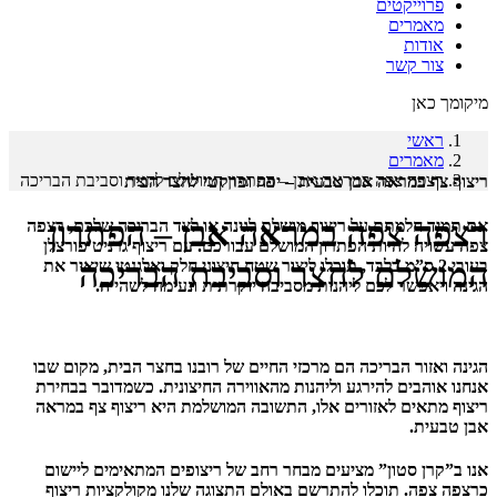
פרוייקטים
מאמרים
אודות
צור קשר
מיקומך כאן
ראשי
מאמרים
רצפה צפה במראה אבן – הפתרון המושלם לחצר וסביבת הבריכה
ריצוף צף במראה אבן טבעית – יפה ופרקטי לחצר הבית
רצפה צפה במראה אבן – הפתרון
אם תמיד חלמתם על ריצוף מושלם לגינה או לצד הבריכה שלכם, רצפה
צפה עשויה להיות הפתרון המושלם עבורכם. עם ריצוף גרניט פורצלן
המושלם לחצר וסביבת הבריכה
בעובי 2 ס”מ בלבד, תוכלו ליצור שטח חיצוני חלק ואלגנטי שיאיר את
הגינה ויאפשר לכם ליהנות מסביבה יוקרתית ונעימה לשהייה.
הגינה ואזור הבריכה הם מרכזי החיים של רובנו בחצר הבית, מקום שבו
אנחנו אוהבים להירגע וליהנות מהאווירה החיצונית. כשמדובר בבחירת
ריצוף מתאים לאזורים אלו, התשובה המושלמת היא ריצוף צף במראה
אבן טבעית.
אנו ב”קרן סטון” מציעים מבחר רחב של ריצופים המתאימים ליישום
כרצפה צפה. תוכלו להתרשם באולם התצוגה שלנו מקולקציות ריצוף