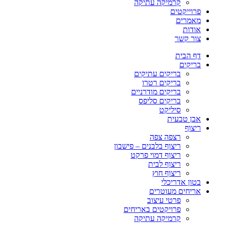
קרמיקה עתיקה
פרוייקטים
מאמרים
אודות
צור קשר
דף הבית
בריקים
בריקים עתיקים
בריקים רטרו
בריקים מודרניים
בריקים סליפס
סיליקט
אבן טבעית
ריצוף
רצפה צפה
ריצוף בלבנים – פישבון
ריצוף דמוי פרקט
ריצוף לבית
ריצוף חוץ
בטון אדריכלי
אריחים מעוטרים
פרטי עיצוב
פרויקטים באריחים
קרמיקה עתיקה