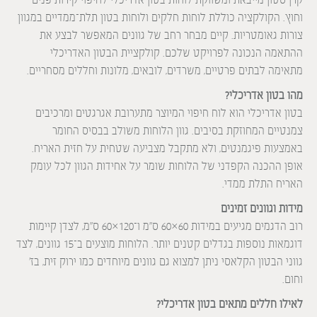
קרן סטון מייבאת ומשווקת לוחות בטון אדריכלי לחיפוי קירות פנים
וחוץ. הקולקציה כוללת לוחות חלקים ולוחות בטון תלת־ממדיים במגוון
צורות גאומטריות. קיים מבחר רחב של גוונים המאפשר לבצע את
ההתאמה הנכונה לפרויקט שלכם. קולקציית הבטון האדריכלי
מתאימה לבתים פרטיים, משרדים, לובאים, מלונות וחללים מסחריים.
מהו בטון אדריכלי?
בטון אדריכלי הוא לוח חיפוי המיוצר מתערובת אגרגטים ומרכיבים
צמנטיים המחוזקת בסיבים. גוון הלוחות משולב בבסיס החומר
באמצעות פיגמנטים, ולא מתקבל מצביעה שטחית על חזית האריח.
אופן ההכנה הקפדני של הלוחות שומר על אחידות הגוון לכל עומק
האריח התלת ממדי.
מידות וגוונים זמינים
רוב הדגמים מגיעים במידות 60×60 ס”מ ו־120×60 ס”מ, לצדן קיימות
דוגמאות נוספות בגדלים קטנים יותר. הלוחות מוצעים ב־15 גוונים, לצד
גווני הבטון הקלאסי ניתן למצוא גם גוונים מיוחדים כמו ירוק זית, בז’
וחום.
לאילו חללים מתאים בטון אדריכלי?