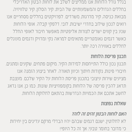
בגלל גודל הלוחות אנו ממליצים לשלב את לוחות הבטון האדריכלי
בחללים הגדולים והמשמעותיים של הבית; קיר הסלון, קיר טלוויזיה,
מבואת כניסה, קיר מדרגות, משרדים. לפרויקטים בחללים מסחריים אנו
רואים לנכון שילוב בחדרי ישיבות, לובי, דלפקי קבלה. אופי הלוחות
שנע בין קווים ישרים לצורות אליפטיות מאפשר חיבור לאופי החלל
כאשר דגמים גאומטריים מתאימים למראה נקי ומדויק ודגמים מעוגלים
לחללים באווירה רכה יותר.
תכנון פריסת הלוחות
תכנון נכון כולל התייחסות למידות הקיר, מיקום פתחים, שקעים ומתגים,
חיבורי פינות, נקודות חיתוך וכיוון תאורה. לאחר ביצוע הזמנה אנו
מציעים שירות עיצובי בתכנון פריסת הלוחות על הקיר שלכם. מעצבת
תדאג להכין פריסה של הלוחות בקומפוזיציות שונות. כמו כן, אנו נדאג
לחשב אתכם את הכמויות הנדרשות בהתאם לחלוקת הלוחות.
שאלות נפוצות
האם לוחות הבטון זהים זה לזה?
לא לחלוטין, ישנם דגמים שבהם יהיו הבדלי מרקם עדינים בין יחידות
כי מדובר בחומר טבעי, אך זה כל היופי!