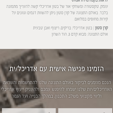
לראות בקנה מידה אמיתי
עומק, טקסטורה ומשחקי אור של בטון אדריכלי קשה להעריך מתמונה
בלבד. באולם התצוגה של קרן סטון ניתן להשוות דגמים וגוונים על
קירות מחופים במלואם.
קרן סטון
| בטון אדריכלי, בריקים, ריצוף ואבן טבעית
אולם התצוגה: מבוא קדם 3, הוד השרון
הזמינו פגישה אישית עם אדריכל/ית
הנכם מוזמנים לביקור באולם התצוגה שלנו להתרשמות והשראה.
האדריכלים/יות שלנו ישמחו להיפגש עמכם ולהעניק ייעוץ אדריכלי
וליווי מקצועי משלב התכנון, במהלך הבנייה ועד הגמר.