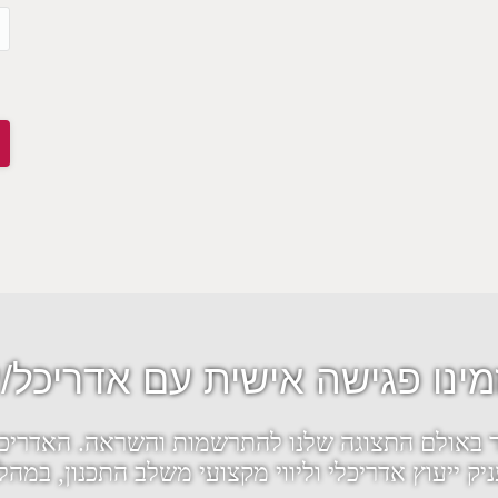
מינו פגישה אישית עם אדריכל/י
ר באולם התצוגה שלנו להתרשמות והשראה. האדריכל
ק ייעוץ אדריכלי וליווי מקצועי משלב התכנון, במהלך