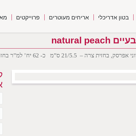
בטון אדריכלי
אריחים מעוטרים
פרוייקטים
מאמ
natural 
יח’ למ”ר בחזית רחבה – 21/10 ס”מ כ-40 יח’ למ”ר
ל
א