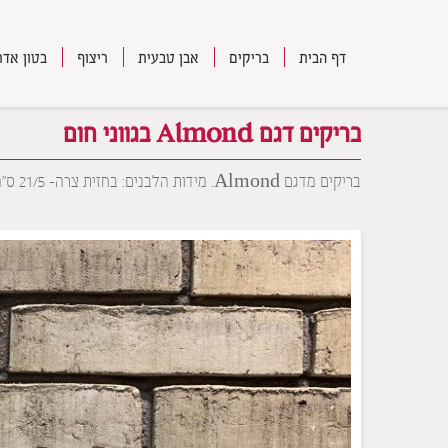
דף הבית
בריקים
אבן טבעית
ריצוף
בטון אדר
בריקים דגם Almond בגווני חום
בריקים מדגם Almond. מידות הלבנים: בחזית צרה– 21/5 ס”מ כ- 80 יח’ למ”ר.