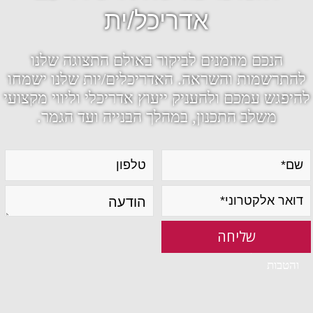
אדריכל/ית
הנכם מוזמנים לביקור באולם התצוגה שלנו
להתרשמות והשראה. האדריכלים/יות שלנו ישמחו
להיפגש עמכם ולהעניק ייעוץ אדריכלי וליווי מקצועי
משלב התכנון, במהלך הבנייה ועד הגמר.
מאשר קבלת עדכונים
והטבות