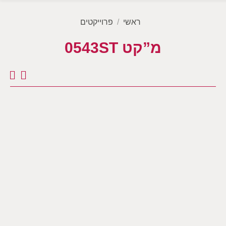
מיקומך כאן
ראשי
פרוייקטים
מ”קט 0543ST