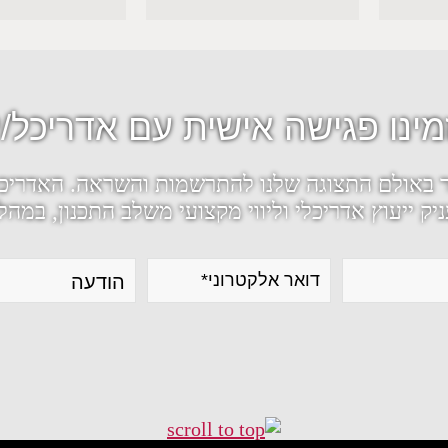
מינו פגישה אישית עם אדריכל/י
ר באולם התצוגה שלנו להתרשמות והשראה. האדריכל
ק ייעוץ אדריכלי וליווי מקצועי משלב התכנון, במהלך