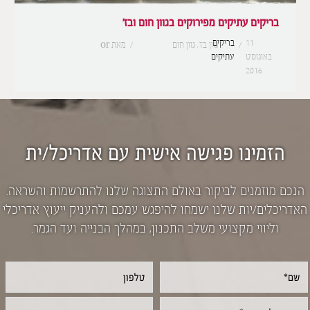
בריקים עתיקים מפירוקים בגוון חום ובז’
11
בריקים
,
גוון בז'
,
גוון חום
מאת
or
באוגוסט
עתיקים
2016
הזמינו פגישה אישית עם אדריכל/ית
הנכם מוזמנים לביקור באולם התצוגה שלנו להתרשמות והשראה.
האדריכלים/יות שלנו ישמחו להיפגש עמכם ולהעניק ייעוץ אדריכלי
וליווי מקצועי משלב התכנון, במהלך הבנייה ועד הגמר.