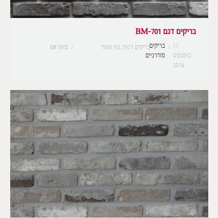
בריקים דגם BM-701
11
בריקים
,
בריקים רטרו
,
גוון אפור
מאת
or
באוגוסט
מודרניים
2016